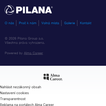
PILANA
O nás
Proč k nám
Volná místa
Galerie
Kontakt
© 2026 Pilana Group a.s.
Všechna práva vyhrazena.
Powered by
Alma Career
Nahlásit nezákonný obsah
Nastavení cookies
Transparentnost
Reklama na portálech Alma Career